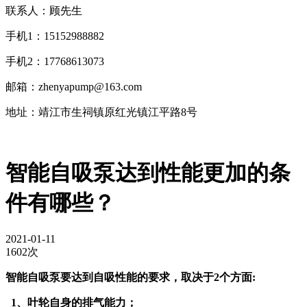
联系人：顾先生
手机1：15152988882
手机2：17768613073
邮箱：zhenyapump@163.com
地址：靖江市生祠镇原红光镇江平路8号
智能自吸泵达到性能更加的条
件有哪些？
2021-01-11
1602次
智能
自吸泵
要达到自吸性能的要求，取决于2个方面:
1、叶轮自身的排气能力；