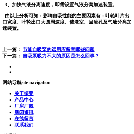
3、加快气液分离速度，即需设置气液分离加速装置。
由以上分析可知：影响自吸性能的主要因素有：叶轮叶片出
口宽度、叶轮出口大圆周速度、储液室、回流孔及气液分离加
速装置。
上一篇：
节能自吸泵的运用应留意哪些问题
下一篇：
自吸泵吸力不大的原因是怎么回事？
网站导航
site navigation
关于振亚
产品中心
厂房厂貌
新闻资讯
在线留言
联系我们