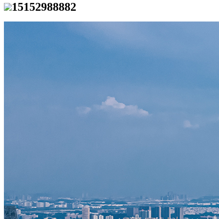
15152988882