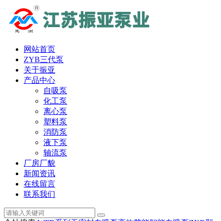
网站首页
ZYB三代泵
关于振亚
产品中心
自吸泵
化工泵
离心泵
塑料泵
消防泵
液下泵
轴流泵
厂房厂貌
新闻资讯
在线留言
联系我们