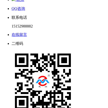
QQ咨询
联系电话
15152988882
在线留言
二维码