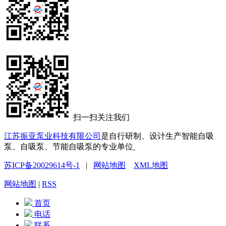
扫一扫关注我们
江苏振亚泵业科技有限公司
是自行研制、设计生产智能自吸
泵、自吸泵、节能自吸泵的专业单位
苏ICP备20029614号-1
|
网站地图
XML地图
网站地图
|
RSS
首页
电话
联系