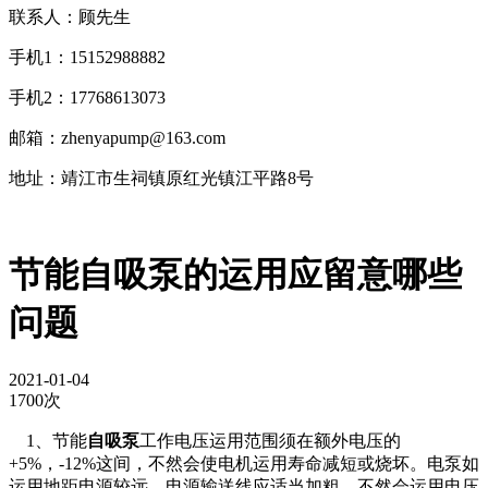
联系人：顾先生
手机1：15152988882
手机2：17768613073
邮箱：zhenyapump@163.com
地址：靖江市生祠镇原红光镇江平路8号
节能自吸泵的运用应留意哪些
问题
2021-01-04
1700次
1、节能
自吸泵
工作电压运用范围须在额外电压的
+5%，-12%这间，不然会使电机运用寿命减短或烧坏。电泵如
运用地距电源较远，电源输送线应适当加粗，不然会运用电压