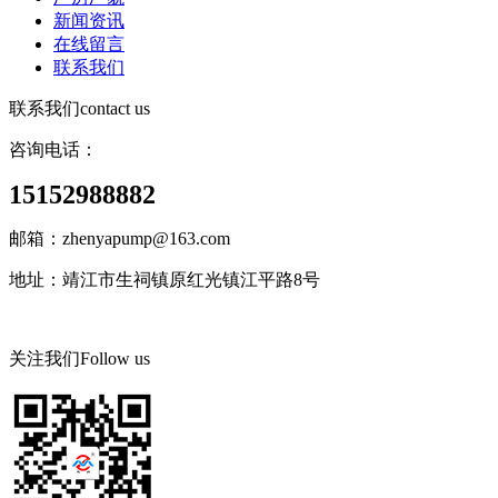
新闻资讯
在线留言
联系我们
联系我们
contact us
咨询电话：
15152988882
邮箱：zhenyapump@163.com
地址：靖江市生祠镇原红光镇江平路8号
关注我们
Follow us