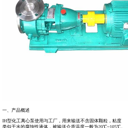
一、产品概述
IH型化工离心泵使用与工厂，用来输送不含固体颗粒，粘度
类似于水的腐蚀性液体，被输送介质温度一般为20℃~105℃。