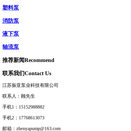
塑料泵
消防泵
液下泵
轴流泵
推荐新闻
Recommend
联系我们
Contact Us
江苏振亚泵业科技有限公司
联系人：顾先生
手机1：15152988882
手机2：17768613073
邮箱：zhenyapump@163.com