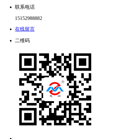
联系电话
15152988882
在线留言
二维码