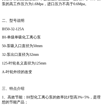
泵的高工作压力为1.6Mpa，进口压力不高于0.6Mpa。
二、型号说明
IH50-32-125A
IH-单级单吸化工离心泵
50-泵吸入口直径为50mm
32-泵出口直径为32mm
125-叶轮名义直径为125mm
A-叶轮外径的改变
三、特点介绍
1、高效节能：IH型化工离心泵的效率比F型高3%~5%，是理
想的节能产品；