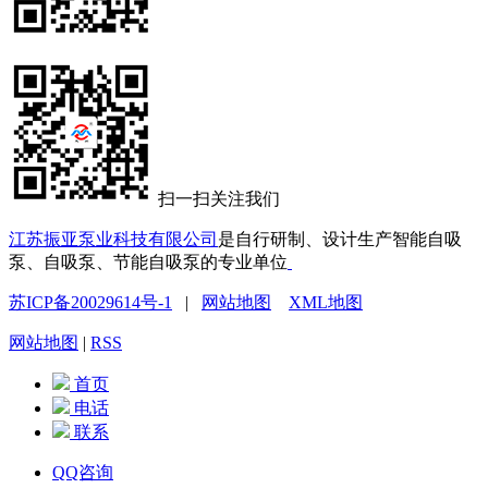
扫一扫关注我们
江苏振亚泵业科技有限公司
是自行研制、设计生产智能自吸
泵、自吸泵、节能自吸泵的专业单位
苏ICP备20029614号-1
|
网站地图
XML地图
网站地图
|
RSS
首页
电话
联系
QQ咨询