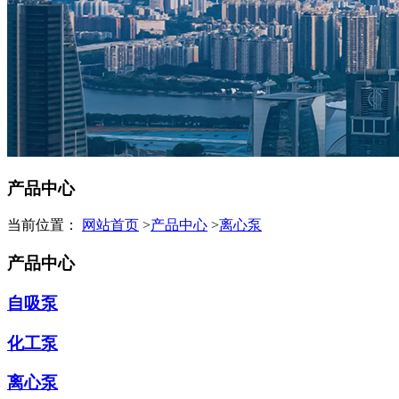
产品中心
当前位置：
网站首页
>
产品中心
>
离心泵
产品中心
自吸泵
化工泵
离心泵