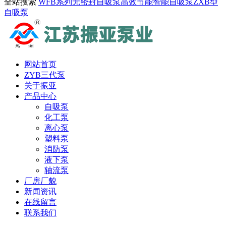
全站搜索
WFB系列无密封自吸泵
高效节能智能自吸泵
ZXB型
自吸泵
网站首页
ZYB三代泵
关于振亚
产品中心
自吸泵
化工泵
离心泵
塑料泵
消防泵
液下泵
轴流泵
厂房厂貌
新闻资讯
在线留言
联系我们