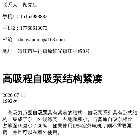
联系人：顾先生
手机1：15152988882
手机2：17768613073
邮箱：zhenyapump@163.com
地址：靖江市生祠镇原红光镇江平路8号
高吸程自吸泵结构紧凑
2020-07-11
1992次
高吸力范围
自吸泵
具有紧凑的结构。自吸泵系列具有卧式结
构，集成了泵，外观漂亮，占地面积小。与普通自吸泵相比，
占地面积减少了30％。如果使用IP54室外电机，则不需要泵
房，并且可以在室外使用。