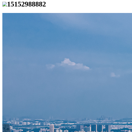
15152988882