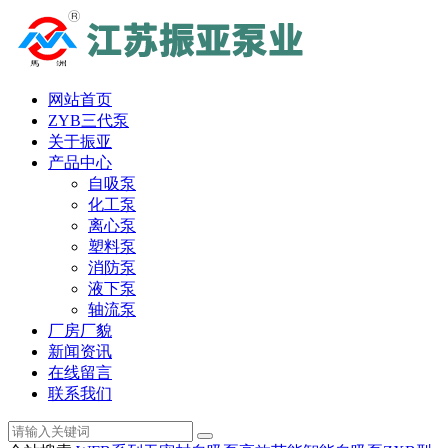
网站首页
ZYB三代泵
关于振亚
产品中心
自吸泵
化工泵
离心泵
塑料泵
消防泵
液下泵
轴流泵
厂房厂貌
新闻资讯
在线留言
联系我们