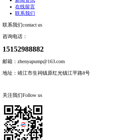
新闻资讯
在线留言
联系我们
联系我们
contact us
咨询电话：
15152988882
邮箱：zhenyapump@163.com
地址：靖江市生祠镇原红光镇江平路8号
关注我们
Follow us