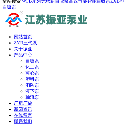
全站搜索
WFB系列无密封自吸泵
高效节能智能自吸泵
ZXB型
自吸泵
网站首页
ZYB三代泵
关于振亚
产品中心
自吸泵
化工泵
离心泵
塑料泵
消防泵
液下泵
轴流泵
厂房厂貌
新闻资讯
在线留言
联系我们