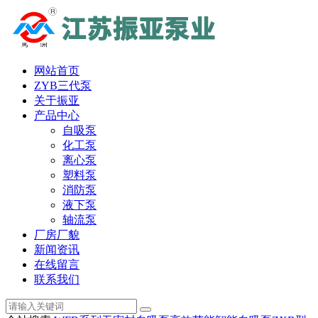
网站首页
ZYB三代泵
关于振亚
产品中心
自吸泵
化工泵
离心泵
塑料泵
消防泵
液下泵
轴流泵
厂房厂貌
新闻资讯
在线留言
联系我们