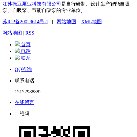
江苏振亚泵业科技有限公司
是自行研制、设计生产智能自吸
泵、自吸泵、节能自吸泵的专业单位
苏ICP备20029614号-1
|
网站地图
XML地图
网站地图
|
RSS
首页
电话
联系
QQ咨询
联系电话
15152988882
在线留言
二维码