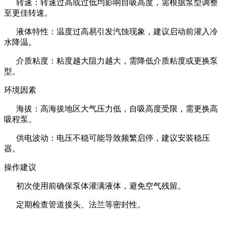
转速：转速过高或过低均影响自吸高度，需根据泵型调整
至更佳转速。
液体特性：温度过高易引发汽蚀现象，建议启动前灌入冷
水降温。
介质粘度：粘度越大阻力越大，需降低介质粘度或更换泵
型。
环境因素
海拔：高海拔地区大气压力低，自吸高度受限，需更换高
吸程泵。
供电波动：电压不稳可能导致频繁启停，建议安装稳压
器。
操作建议
初次使用前确保泵体灌满液体，避免空气残留。
定期检查管道接头、法兰等密封性。