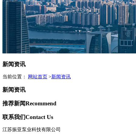
新闻资讯
当前位置：
网站首页
>
新闻资讯
新闻资讯
推荐新闻
Recommend
联系我们
Contact Us
江苏振亚泵业科技有限公司