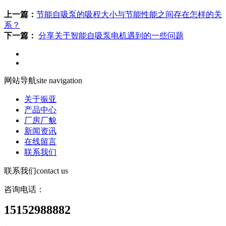
上一篇：
​节能自吸泵的吸程大小与节能性能之间存在怎样的关
系？
下一篇：
​分享关于智能自吸泵电机遇到的一些问题
网站导航
site navigation
关于振亚
产品中心
厂房厂貌
新闻资讯
在线留言
联系我们
联系我们
contact us
咨询电话：
15152988882