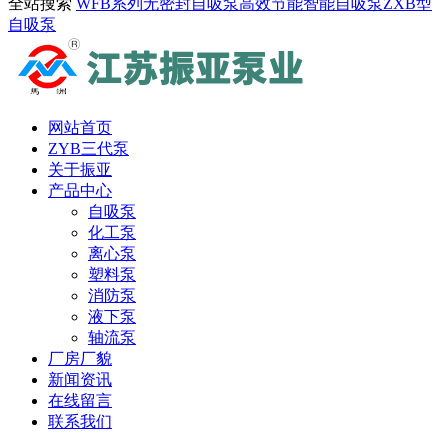
全站搜索
WFB系列无密封自吸泵
高效节能智能自吸泵
ZXB型
自吸泵
网站首页
ZYB三代泵
关于振亚
产品中心
自吸泵
化工泵
离心泵
塑料泵
消防泵
液下泵
轴流泵
厂房厂貌
新闻资讯
在线留言
联系我们