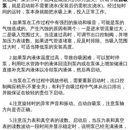
泵
，就是启动前不需要浇水(安装后仍需初次浇水)。经过短时
间的运转，泵本身就能把水吸上来，投入正常工作。
1.如果泵在工作过程中有强烈的振动和噪音，可能是泵的
气蚀造成的。产生汽蚀的原因有两个：一是进水管流量过大，
二是吸入范围过大。当流速过高时，可调节出口控制阀，并增
加压力表读数。如果进气管道堵塞，应及时排除。当吸入范围
过大时，可适当降低泵的安装高度。
2.如果泵内液体温度过高，导致自吸困难，可以暂时停
泵，利用吐水管路中的液体回流到泵内或在泵体上增加储液口
直接补充泵内液体以冷却泵内液体，然后再启动。
3.当泵在工作过程中因故停机，需要重新启动时，出口控
制阀应稍开(不要全关)，有利于自吸过程中气体从出口排出，
并能保证在较轻的责任下启动。
4.注意旋转时的异常声音和振动。点动自吸泵，注意泵轴
方向是否正确。
5.注意压力表和真空表的读数。启动后，当压力表和真空
表的读数波动一段时间并显示稳定时，说明泵已经充满液体，