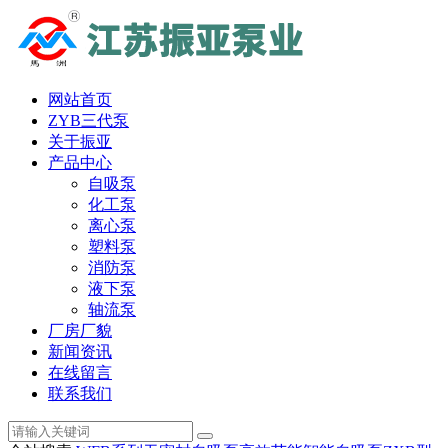
网站首页
ZYB三代泵
关于振亚
产品中心
自吸泵
化工泵
离心泵
塑料泵
消防泵
液下泵
轴流泵
厂房厂貌
新闻资讯
在线留言
联系我们