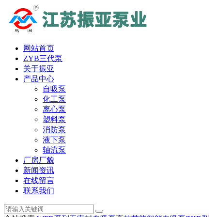
网站首页
ZYB三代泵
关于振亚
产品中心
自吸泵
化工泵
离心泵
塑料泵
消防泵
液下泵
轴流泵
厂房厂貌
新闻资讯
在线留言
联系我们