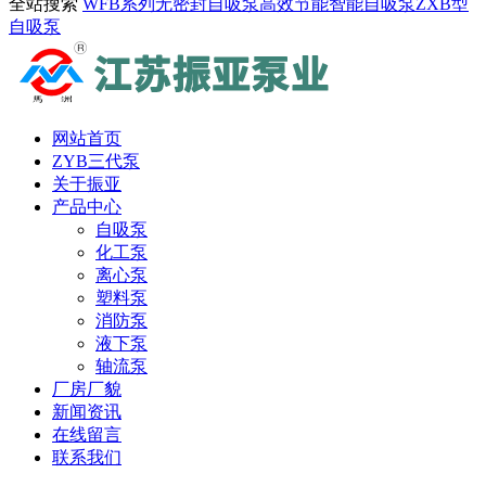
全站搜索
WFB系列无密封自吸泵
高效节能智能自吸泵
ZXB型
自吸泵
网站首页
ZYB三代泵
关于振亚
产品中心
自吸泵
化工泵
离心泵
塑料泵
消防泵
液下泵
轴流泵
厂房厂貌
新闻资讯
在线留言
联系我们