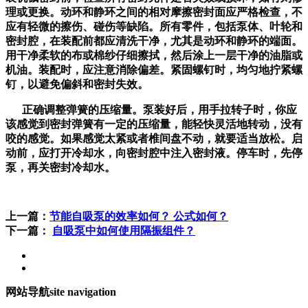
理或更换。动环和静环之间的相对摩擦密封面应严格检查，不
应有轻微的擦伤、碰伤等缺陷。所有零件，包括泵体、叶轮和
密封腔，在装配前都应清洗干净，尤其是动环和静环的端面。
用干净柔软的布或棉纱仔细擦拭，然后涂上一层干净的油脂或
机油。装配时，应注意消除偏差。紧固螺钉时，均匀地拧紧螺
钉，以避免偏斜和密封失效。
正确调整弹簧的压缩量。泵装好后，用手拉转子时，你应
该感觉到密封弹簧有一定的压缩量，能轻快灵活地转动，没有
咬的感觉。如果感觉太紧或者椎间盘不动，就要适当放松。启
动前，应打开冷却水，向密封腔中注入密封液。停车时，先停
泵，再关密封冷却水。
上一篇：
​节能自吸泵的效率如何？ 公式如何？
下一篇：
​自吸泵中如何使用隔振组件？
网站导航
site navigation