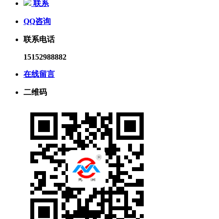
联系
QQ咨询
联系电话
15152988882
在线留言
二维码