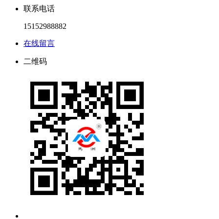
联系电话
15152988882
在线留言
二维码