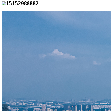
15152988882