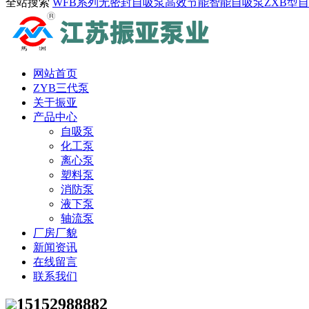
全站搜索
WFB系列无密封自吸泵
高效节能智能自吸泵
ZXB型
网站首页
ZYB三代泵
关于振亚
产品中心
自吸泵
化工泵
离心泵
塑料泵
消防泵
液下泵
轴流泵
厂房厂貌
新闻资讯
在线留言
联系我们
15152988882