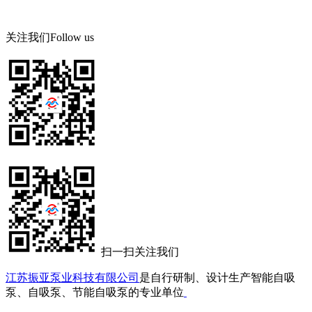
关注我们
Follow us
扫一扫关注我们
江苏振亚泵业科技有限公司
是自行研制、设计生产智能自吸
泵、自吸泵、节能自吸泵的专业单位