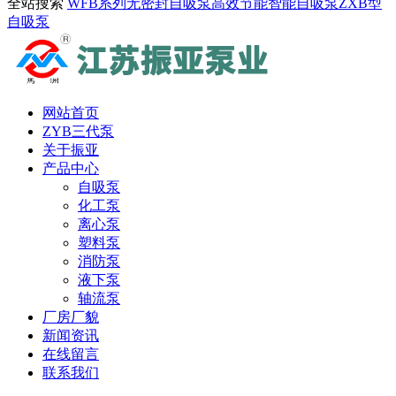
全站搜索
WFB系列无密封自吸泵
高效节能智能自吸泵
ZXB型
自吸泵
网站首页
ZYB三代泵
关于振亚
产品中心
自吸泵
化工泵
离心泵
塑料泵
消防泵
液下泵
轴流泵
厂房厂貌
新闻资讯
在线留言
联系我们