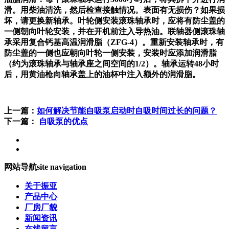
滑。用柴油清洗，然后检查接触情况。表面有无损伤？如果损
坏，请更换新轴承。叶轮侧安装滚珠轴承时，应将有防尘盖的
一侧朝向叶轮安装，并在开机前注入导热油。联轴器侧滚珠轴
承采用复合钙基高温润滑脂（ZFG-4）。重新安装轴承时，有
防尘盖的一侧也应朝向叶轮一侧安装，安装时应添加润滑脂
（约为滚珠轴承与轴承座之间空间的1/2）。轴承运转48小时
后，用黄油枪向轴承盖上的油杯中注入额外的润滑脂。
上一篇：
​如何解决节能自吸泵启动时自吸时间过长的问题？
下一篇：
​自吸泵的优点
网站导航
site navigation
关于振亚
产品中心
厂房厂貌
新闻资讯
在线留言