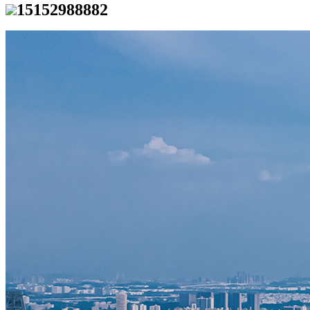
15152988882