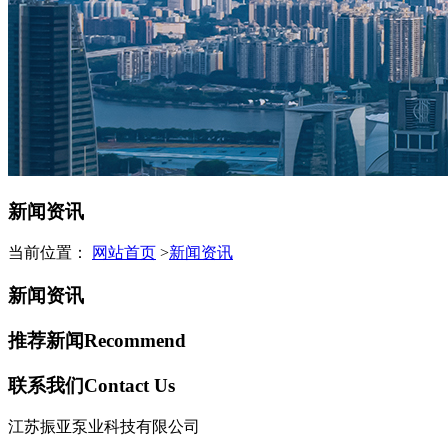
新闻资讯
当前位置：
网站首页
>
新闻资讯
新闻资讯
推荐新闻
Recommend
联系我们
Contact Us
江苏振亚泵业科技有限公司