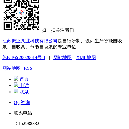
扫一扫关注我们
江苏振亚泵业科技有限公司
是自行研制、设计生产智能自吸
泵、自吸泵、节能自吸泵的专业单位
苏ICP备20029614号-1
|
网站地图
XML地图
网站地图
|
RSS
首页
电话
联系
QQ咨询
联系电话
15152988882