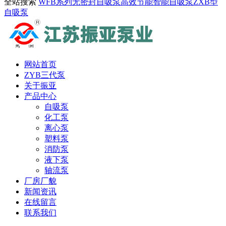
全站搜索
WFB系列无密封自吸泵
高效节能智能自吸泵
ZXB型
自吸泵
网站首页
ZYB三代泵
关于振亚
产品中心
自吸泵
化工泵
离心泵
塑料泵
消防泵
液下泵
轴流泵
厂房厂貌
新闻资讯
在线留言
联系我们