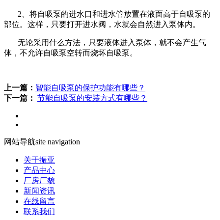
2、将自吸泵的进水口和进水管放置在液面高于自吸泵的
部位。这样，只要打开进水阀，水就会自然进入泵体内。
无论采用什么方法，只要液体进入泵体，就不会产生气
体，不允许自吸泵空转而烧坏自吸泵。
上一篇：
​智能自吸泵的保护功能有哪些？
下一篇：
节能自吸泵的安装方式有哪些？
网站导航
site navigation
关于振亚
产品中心
厂房厂貌
新闻资讯
在线留言
联系我们