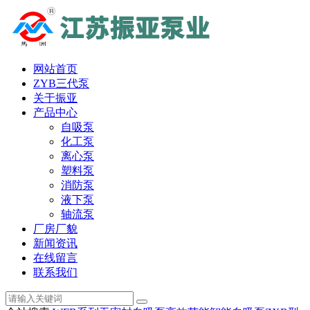
网站首页
ZYB三代泵
关于振亚
产品中心
自吸泵
化工泵
离心泵
塑料泵
消防泵
液下泵
轴流泵
厂房厂貌
新闻资讯
在线留言
联系我们