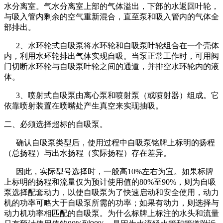
水分离室。气水分离室上部的气体溢出，下部的水返回叶轮，
与吸入管内剩余的空气重新混合，直至泵和吸入管内的气体全
部排出。
2、水环轮式自吸泵将水环轮和自吸泵叶轮组合在一个壳体
内，利用水环轮排出气体实现自吸。当泵正常工作时，可用阀
门切断水环轮与自吸泵叶轮之间的通道，并排空水环轮内的液
体。
3、喷射式自吸泵由离心泵和喷射泵（或喷射器）组成。它
依靠喷射装置在喷嘴处产生真空来实现抽吸。
二、必须选择超标的自吸泵。
确认自吸泵类型后，使用过程中自吸泵铭牌上标明的扬程
（总扬程）与出水扬程（实际扬程）存在差异。
因此，实际型号选择时，一般高10%左右为宜。如果标牌
上标明的扬程和流量仅为预计使用值的80%至90%，则为自吸
泵选择配套动力，以使自吸泵为了快速启动和安全使用，动力
机的功率可略大于自吸泵所需的功率；如果有动力，则选择与
动力机功率相匹配的自吸泵。为什么标牌上标注的水头和流量