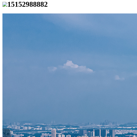
15152988882