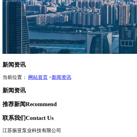
新闻资讯
当前位置：
网站首页
>
新闻资讯
新闻资讯
推荐新闻
Recommend
联系我们
Contact Us
江苏振亚泵业科技有限公司