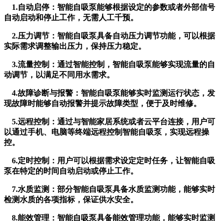
1.自动启停：
智能自吸泵
能够根据设定的参数或者外部信号
自动启动和停止工作，无需人工千预。
2.压力调节：智能自吸泵具备自动压力调节功能，可以根据
实际需求调整输出压力，保持压力稳定。
3.流量控制：通过智能控制，智能自吸泵能够实现流量的自
动调节，以满足不同用水需求。
4.故障诊断与报警：智能自吸泵能够实时监测运行状态，发
现故障时能够自动报警并提示故障类型，便于及时维修。
5.远程控制：通过与智能家居系统或者云平台连接，用户可
以通过手机、电脑等终端远程控制智能自吸泵，实现远程操
控。
6.定时控制：用户可以根据需求设定定时任务，让智能自吸
泵在特定的时间自动启动或停止工作。
7.水质监测：部分智能自吸泵具备水质监测功能，能够实时
检测水质的各项指标，保证供水安全。
8.能效管理：智能自吸泵具备能效管理功能，能够实时监测