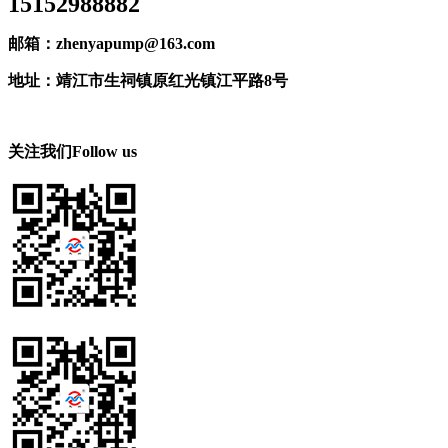
15152988882
邮箱：zhenyapump@163.com
地址：靖江市生祠镇原红光镇江平路8号
关注我们
Follow us