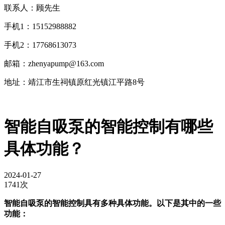
联系人：顾先生
手机1：15152988882
手机2：17768613073
邮箱：zhenyapump@163.com
地址：靖江市生祠镇原红光镇江平路8号
智能自吸泵的智能控制有哪些
具体功能？
2024-01-27
1741次
智能
自吸泵
的智能控制具有多种具体功能。以下是其中的一些
功能：