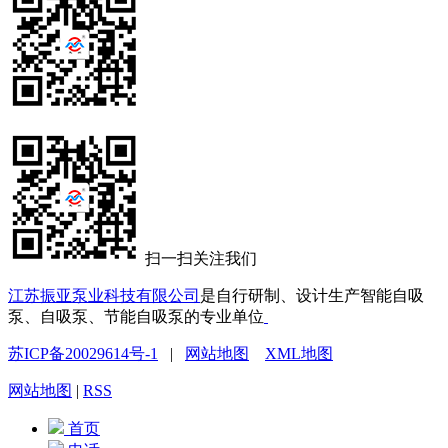
扫一扫关注我们
江苏振亚泵业科技有限公司
是自行研制、设计生产智能自吸
泵、自吸泵、节能自吸泵的专业单位
苏ICP备20029614号-1
|
网站地图
XML地图
网站地图
|
RSS
首页