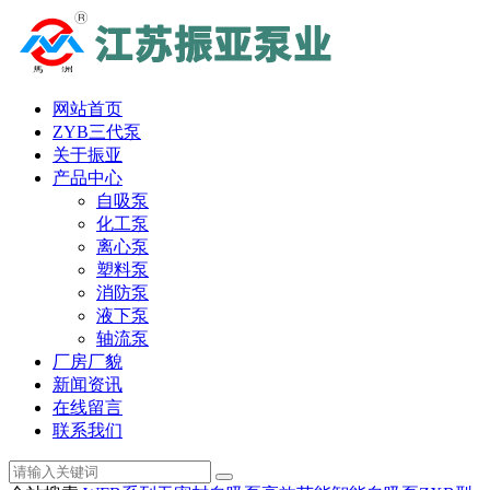
网站首页
ZYB三代泵
关于振亚
产品中心
自吸泵
化工泵
离心泵
塑料泵
消防泵
液下泵
轴流泵
厂房厂貌
新闻资讯
在线留言
联系我们