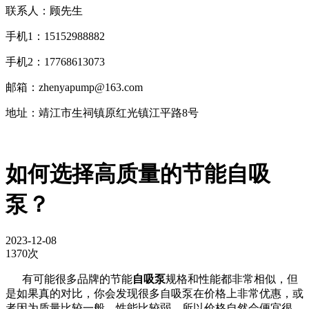
联系人：顾先生
手机1：15152988882
手机2：17768613073
邮箱：zhenyapump@163.com
地址：靖江市生祠镇原红光镇江平路8号
如何选择高质量的节能自吸
泵？
2023-12-08
1370次
有可能很多品牌的节能
自吸泵
规格和性能都非常相似，但
是如果真的对比，你会发现很多自吸泵在价格上非常优惠，或
者因为质量比较一般，性能比较弱，所以价格自然会便宜很