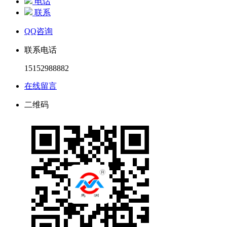
电话
联系
QQ咨询
联系电话
15152988882
在线留言
二维码