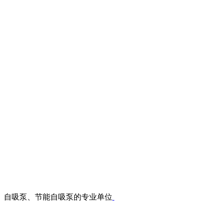
、自吸泵、节能自吸泵的专业单位