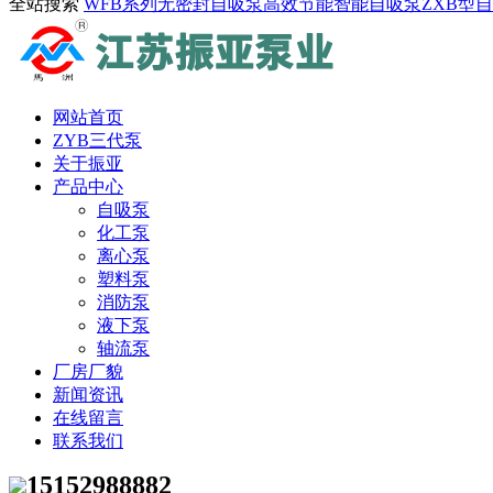
全站搜索
WFB系列无密封自吸泵
高效节能智能自吸泵
ZXB型
网站首页
ZYB三代泵
关于振亚
产品中心
自吸泵
化工泵
离心泵
塑料泵
消防泵
液下泵
轴流泵
厂房厂貌
新闻资讯
在线留言
联系我们
15152988882