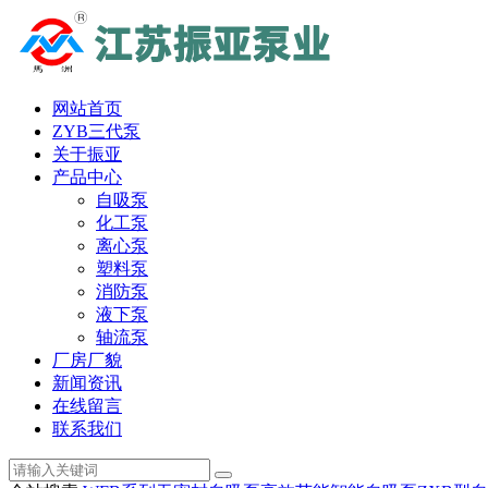
网站首页
ZYB三代泵
关于振亚
产品中心
自吸泵
化工泵
离心泵
塑料泵
消防泵
液下泵
轴流泵
厂房厂貌
新闻资讯
在线留言
联系我们