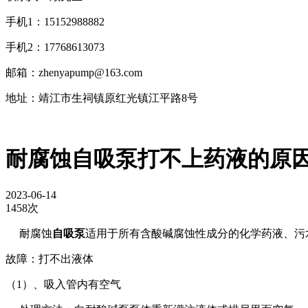
手机1：15152988882
手机2：17768613073
邮箱：zhenyapump@163.com
地址：靖江市生祠镇原红光镇江平路8号
​耐腐蚀自吸泵打不上药液的原
2023-06-14
1458次
耐腐蚀
自吸泵
适用于所有含酸碱腐蚀性成分的化学药液、污
故障：打不出液体
（1）、吸入管内有空气