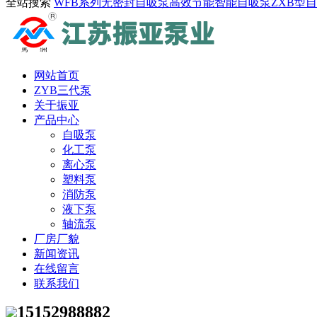
全站搜索
WFB系列无密封自吸泵
高效节能智能自吸泵
ZXB型
网站首页
ZYB三代泵
关于振亚
产品中心
自吸泵
化工泵
离心泵
塑料泵
消防泵
液下泵
轴流泵
厂房厂貌
新闻资讯
在线留言
联系我们
15152988882