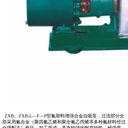
ZXB、ZXB-L—F—P型氟塑料增强合金自吸泵，过流部分全
部采用氟合金（聚四氟乙烯和聚全氟乙丙烯等多种氟材料经过
合理配方）模压、加工而成，具有较强的耐腐蚀性、械强度