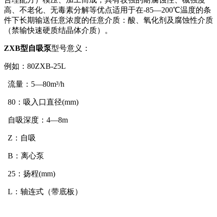
高、不老化、无毒素分解等优点适用于在-85—200℃温度的条
件下长期输送任意浓度的任意介质：酸、氧化剂及腐蚀性介质
（禁输快速硬质结晶体介质）。
ZXB型自吸泵
型号意义：
例如：80ZXB-25L
流量：5—80m³/h
80：吸入口直径(mm)
自吸深度：4—8m
Z：自吸
B：离心泵
25：扬程(mm)
L：轴连式（带底板）